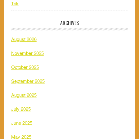
Trik
ARCHIVES
August 2026
November 2025
October 2025
September 2025
August 2025
July 2025
June 2025
May 2025