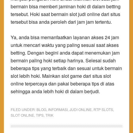
bermain bisa memberi jaminan hoki di dalam betting
tersebut. Hoki saat bermain slot judi online dari situs
tersebut bisa anda peroleh dari jam jam tertentu.
Ya, anda bisa memanfaatkan layanan akses 24 jam
untuk mencari waktu yang paling sesuai saat akses
betting. Dengan begini anda dapat menemukan jam
bermain paling hoki setiap harinya. Selesai sudah
beberapa tips yang terbaik dan sesuai untuk bermain
slot lebih hoki. Mainkan slot game dari situs slot
online terpercaya dan pakai beberapa tips di atas
sehingga anda lebih hoki di dalam berjudi.
FILED UNDER:
BLOG
,
INFORMASI
,
JUDI ONLINE
,
RTP SLOTS
,
SLOT ONLINE
,
TIPS
,
TRIK