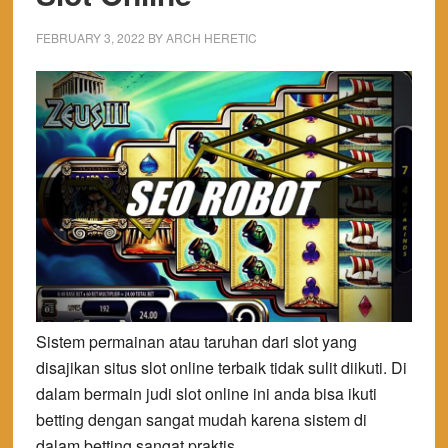
FEBRUARY 3, 2022
BY
ARCH HERETIC
Sistem permainan atau taruhan dari slot yang
disajikan situs slot online terbaik tidak sulit diikuti. Di
dalam bermain judi slot online ini anda bisa ikuti
betting dengan sangat mudah karena sistem di
dalam betting sangat praktis.