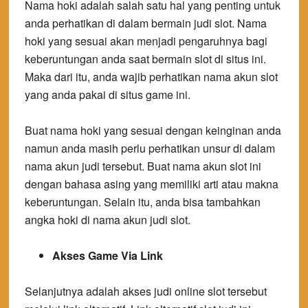
Nama hoki adalah salah satu hal yang penting untuk
anda perhatikan di dalam bermain judi slot. Nama
hoki yang sesuai akan menjadi pengaruhnya bagi
keberuntungan anda saat bermain slot di situs ini.
Maka dari itu, anda wajib perhatikan nama akun slot
yang anda pakai di situs game ini.
Buat nama hoki yang sesuai dengan keinginan anda
namun anda masih perlu perhatikan unsur di dalam
nama akun judi tersebut. Buat nama akun slot ini
dengan bahasa asing yang memiliki arti atau makna
keberuntungan. Selain itu, anda bisa tambahkan
angka hoki di nama akun judi slot.
Akses Game Via Link
Selanjutnya adalah akses judi online slot tersebut