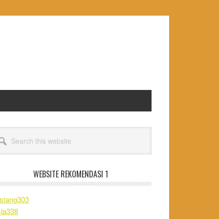
rimary
arch
idebar
site
WEBSITE REKOMENDASI 1
stang303
sla338