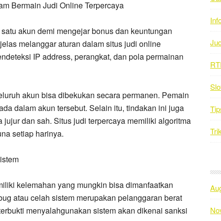
m Bermain Judi Online Terpercaya
Inf
i satu akun demi mengejar bonus dan keuntungan
Jud
elas melanggar aturan dalam situs judi online
ndeteksi IP address, perangkat, dan pola permainan
RT
Slo
seluruh akun bisa dibekukan secara permanen. Pemain
a dalam akun tersebut. Selain itu, tindakan ini juga
Tip
ujur dan sah. Situs judi terpercaya memiliki algoritma
Tri
na setiap harinya.
istem
emiliki kelemahan yang mungkin bisa dimanfaatkan
Au
ug atau celah sistem merupakan pelanggaran berat
 terbukti menyalahgunakan sistem akan dikenai sanksi
No