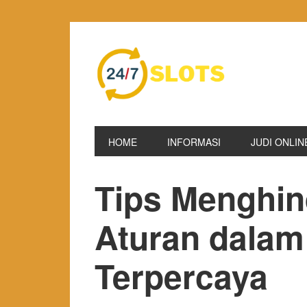
Skip
Skip
Skip
to
to
to
primary
main
primary
navigation
content
sidebar
HOME
INFORMASI
JUDI ONLIN
Tips Menghin
Aturan dalam
Terpercaya