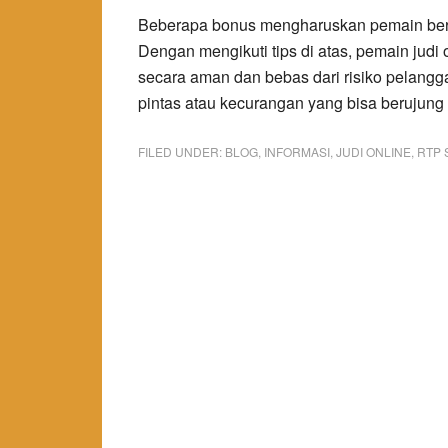
Beberapa bonus mengharuskan pemain berma
Dengan mengikuti tips di atas, pemain jud
secara aman dan bebas dari risiko pelangg
pintas atau kecurangan yang bisa berujung f
FILED UNDER:
BLOG
,
INFORMASI
,
JUDI ONLINE
,
RTP 