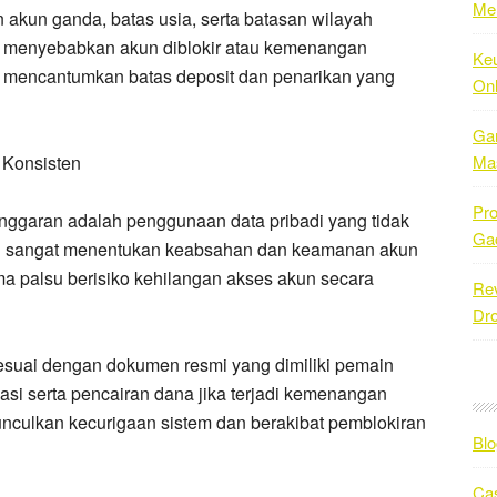
Me
 akun ganda, batas usia, serta batasan wilayah
a menyebabkan akun diblokir atau kemenangan
Keu
ga mencantumkan batas deposit dan penarikan yang
Onl
Gam
 Konsisten
Ma
Pro
nggaran adalah penggunaan data pribadi yang tidak
Ga
 diri sangat menentukan keabsahan dan keamanan akun
palsu berisiko kehilangan akses akun secara
Rev
Dro
esuai dengan dokumen resmi yang dimiliki pemain
kasi serta pencairan dana jika terjadi kemenangan
unculkan kecurigaan sistem dan berakibat pemblokiran
Blo
Ca