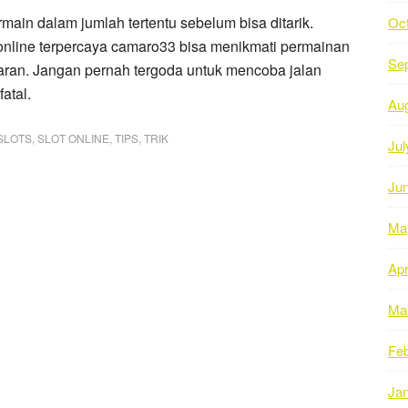
in dalam jumlah tertentu sebelum bisa ditarik.
Oc
i online terpercaya camaro33 bisa menikmati permainan
Se
aran. Jangan pernah tergoda untuk mencoba jalan
atal.
Au
SLOTS
,
SLOT ONLINE
,
TIPS
,
TRIK
Jul
Ju
Ma
Apr
Ma
Feb
Ja