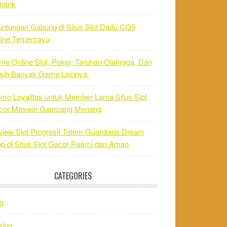
narik
ntungan Gabung di Situs Slot Dadu CQ9
ine Terpercaya
e Online Slot, Poker, Taruhan Olahraga, Dan
sih Banyak Game Lainnya
mo Loyalitas untuk Member Lama Situs Slot
cor Maxwin Gampang Menang
iew Slot Progresif Totem Guardians Dream
p di Situs Slot Gacor Resmi dan Aman
CATEGORIES
g
sino