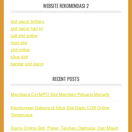
WEBSITE REKOMENDASI 2
slot gacor terbaru
slot gacor hari ini
judi slot online
mpo slot
slot online
situs slot
bandar slot gacor
RECENT POSTS
Membaca Ciri MPO Slot Memberi Peluang Menarik
Keuntungan Gabung di Situs Slot Dadu CQ9 Online
Terpercaya
Game Online Slot, Poker, Taruhan Olahraga, Dan Masih