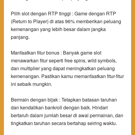
Pilih slot dengan RTP tinggi
: Game dengan RTP
(Return to Player) di atas 96% memberikan peluang
kemenangan yang lebih besar dalam jangka
panjang.
Manfaatkan fitur bonus
: Banyak game slot
menawarkan fitur seperti free spins, wild symbols,
dan multiplier yang dapat meningkatkan peluang
kemenangan. Pastikan kamu memanfaatkan fitur-fitur
ini sebaik mungkin.
Bermain dengan bijak
: Tetapkan batasan taruhan
dan kendalikan bankroll dengan baik. Hindari
bertaruh dalam jumlah besar di awal permainan, dan
tingkatkan taruhan secara bertahap seiring waktu.