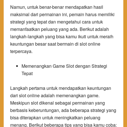
Namun, untuk benar-benar mendapatkan hasil
maksimal dari permainan ini, pemain harus memiliki
strategi yang tepat dan mengetahui cara untuk
memanfaatkan peluang yang ada. Berikut adalah
langkah-langkah yang bisa kamu ikuti untuk meraih
keuntungan besar saat bermain di slot online
terpercaya.
Memenangkan Game Slot dengan Strategi
Tepat
Langkah pertama untuk mendapatkan keuntungan
dari slot online adalah memenangkan game.
Meskipun slot dikenal sebagai permainan yang
berbasis keberuntungan, ada beberapa strategi yang
bisa diterapkan untuk meningkatkan peluang
menang. Berikut beberapa tips yang bisa kamu coba: