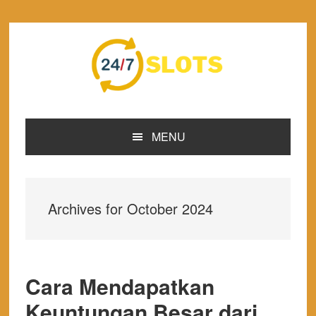
Skip
Skip
Skip
to
to
to
primary
main
primary
navigation
content
sidebar
MENU
Archives for October 2024
Cara Mendapatkan
Keuntungan Besar dari