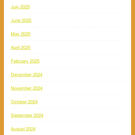
July 2025
June 2025
May 2025
April 2025
February 2025
December 2024
November 2024
October 2024
September 2024
August 2024