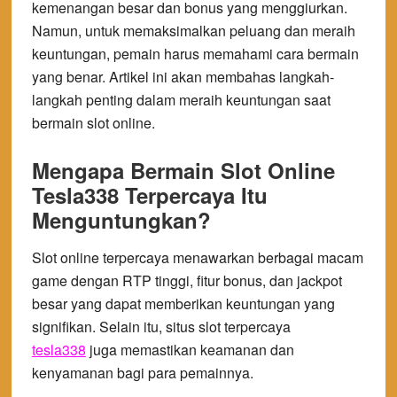
kemenangan besar dan bonus yang menggiurkan.
Namun, untuk memaksimalkan peluang dan meraih
keuntungan, pemain harus memahami cara bermain
yang benar. Artikel ini akan membahas langkah-
langkah penting dalam meraih keuntungan saat
bermain slot online.
Mengapa Bermain Slot Online
Tesla338
Terpercaya Itu
Menguntungkan?
Slot online terpercaya menawarkan berbagai macam
game dengan RTP tinggi, fitur bonus, dan jackpot
besar yang dapat memberikan keuntungan yang
signifikan. Selain itu, situs slot terpercaya
tesla338
juga memastikan keamanan dan
kenyamanan bagi para pemainnya.