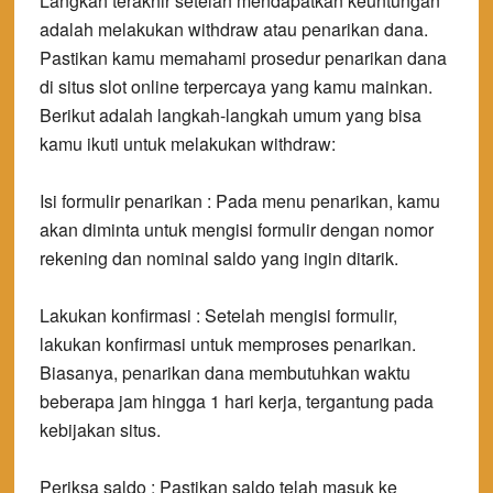
Langkah terakhir setelah mendapatkan keuntungan
adalah melakukan withdraw atau penarikan dana.
Pastikan kamu memahami prosedur penarikan dana
di situs slot online terpercaya yang kamu mainkan.
Berikut adalah langkah-langkah umum yang bisa
kamu ikuti untuk melakukan withdraw:
Isi formulir penarikan
: Pada menu penarikan, kamu
akan diminta untuk mengisi formulir dengan nomor
rekening dan nominal saldo yang ingin ditarik.
Lakukan konfirmasi
: Setelah mengisi formulir,
lakukan konfirmasi untuk memproses penarikan.
Biasanya, penarikan dana membutuhkan waktu
beberapa jam hingga 1 hari kerja, tergantung pada
kebijakan situs.
Periksa saldo
: Pastikan saldo telah masuk ke