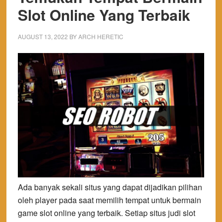
Slot Online Yang Terbaik
AUGUST 13, 2022
BY
ARCH HERETIC
Ada banyak sekali situs yang dapat dijadikan pilihan
oleh player pada saat memilih tempat untuk bermain
game slot online yang terbaik. Setiap situs judi slot