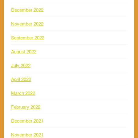
December 2022
November 2022
September 2022
August 2022
July 2022
April 2022
March 2022
February 2022
December 2021
November 2021