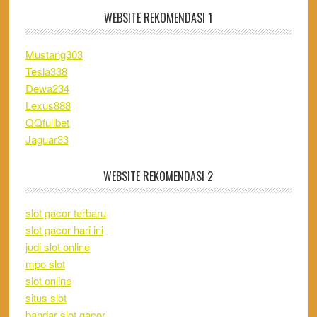
WEBSITE REKOMENDASI 1
Mustang303
Tesla338
Dewa234
Lexus888
QQfullbet
Jaguar33
WEBSITE REKOMENDASI 2
slot gacor terbaru
slot gacor hari ini
judi slot online
mpo slot
slot online
situs slot
bandar slot gacor