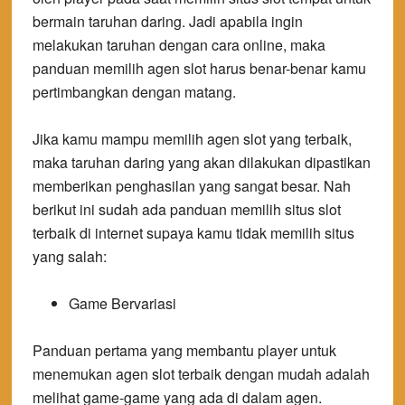
bermain taruhan daring. Jadi apabila ingin
melakukan taruhan dengan cara online, maka
panduan memilih agen slot harus benar-benar kamu
pertimbangkan dengan matang.
Jika kamu mampu memilih agen slot yang terbaik,
maka taruhan daring yang akan dilakukan dipastikan
memberikan penghasilan yang sangat besar. Nah
berikut ini sudah ada panduan memilih situs slot
terbaik di internet supaya kamu tidak memilih situs
yang salah:
Game Bervariasi
Panduan pertama yang membantu player untuk
menemukan agen slot terbaik dengan mudah adalah
melihat game-game yang ada di dalam agen.