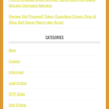
Maxwin Gampang Menang
Review Slot Progresif Totem Guardians Dream Drop di
Situs Slot Gacor Resmi dan Aman
CATEGORIES
Blog
Casino
Informasi
Judi Online
RTP Slots
Slot Online