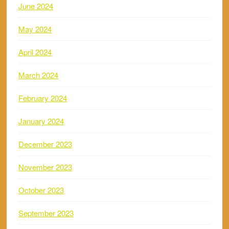
June 2024
May 2024
April 2024
March 2024
February 2024
January 2024
December 2023
November 2023
October 2023
September 2023