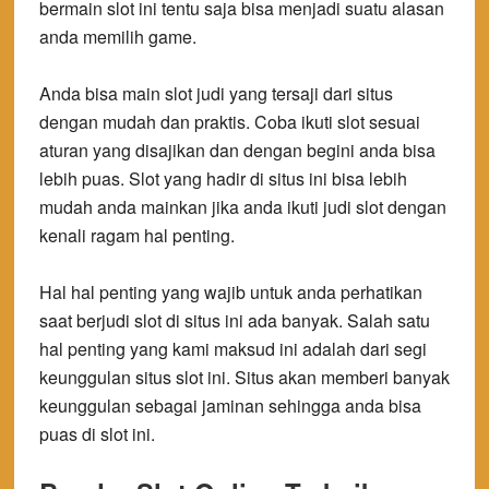
bermain slot ini tentu saja bisa menjadi suatu alasan
anda memilih game.
Anda bisa main slot judi yang tersaji dari situs
dengan mudah dan praktis. Coba ikuti slot sesuai
aturan yang disajikan dan dengan begini anda bisa
lebih puas.
Slot yang hadir di situs ini bisa lebih
mudah anda mainkan jika anda ikuti judi slot dengan
kenali ragam hal penting.
Hal hal penting yang wajib untuk anda perhatikan
saat berjudi slot di situs ini ada banyak. Salah satu
hal penting yang kami maksud ini adalah dari segi
keunggulan situs slot ini. Situs akan memberi banyak
keunggulan sebagai jaminan sehingga anda bisa
puas di slot ini.