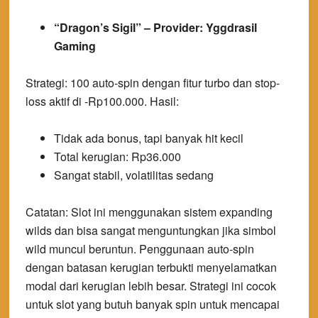
“Dragon’s Sigil” – Provider: Yggdrasil
Gaming
Strategi: 100 auto-spin dengan fitur turbo dan stop-
loss aktif di -Rp100.000. Hasil:
Tidak ada bonus, tapi banyak hit kecil
Total kerugian: Rp36.000
Sangat stabil, volatilitas sedang
Catatan: Slot ini menggunakan sistem expanding
wilds dan bisa sangat menguntungkan jika simbol
wild muncul beruntun. Penggunaan auto-spin
dengan batasan kerugian terbukti menyelamatkan
modal dari kerugian lebih besar. Strategi ini cocok
untuk slot yang butuh banyak spin untuk mencapai