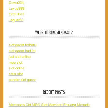
Dewa234
Lexus888
QQfullbet
Jaguar33
WEBSITE REKOMENDASI 2
slot gacor terbaru
slot gacor hari ini
judi slot online
mpo slot
slot online
situs slot
bandar slot gacor
RECENT POSTS
Membaca Ciri MPO Slot Memberi Peluang Menarik