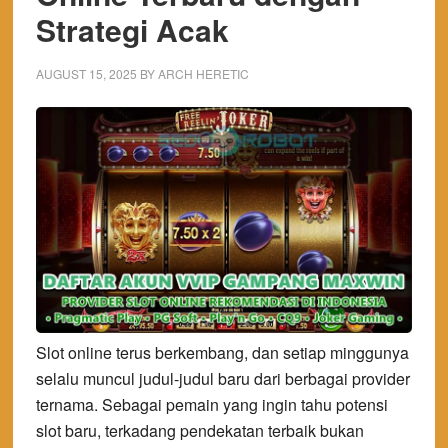
Strategi Acak
AUGUST 15, 2025
BY
ARCH HERETIC
Slot online terus berkembang, dan setiap minggunya
selalu muncul judul-judul baru dari berbagai provider
ternama. Sebagai pemain yang ingin tahu potensi
slot baru, terkadang pendekatan terbaik bukan