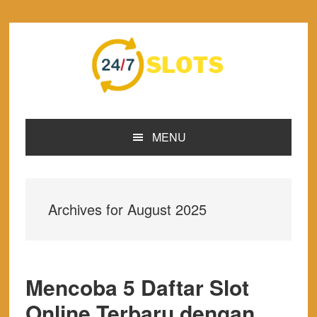
Skip
Skip
Skip
to
to
to
primary
main
primary
navigation
content
sidebar
MENU
Archives for August 2025
Mencoba 5 Daftar Slot
Online Terbaru dengan