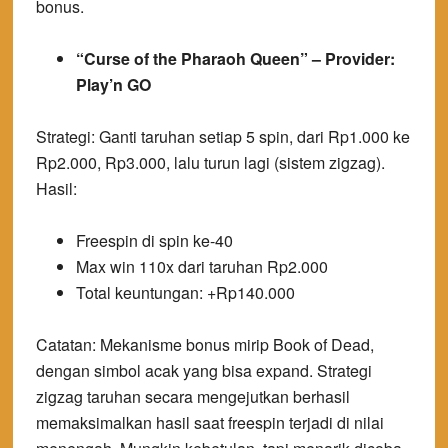
bonus.
“Curse of the Pharaoh Queen” – Provider:
Play’n GO
Strategi: Ganti taruhan setiap 5 spin, dari Rp1.000 ke
Rp2.000, Rp3.000, lalu turun lagi (sistem zigzag).
Hasil:
Freespin di spin ke-40
Max win 110x dari taruhan Rp2.000
Total keuntungan: +Rp140.000
Catatan: Mekanisme bonus mirip Book of Dead,
dengan simbol acak yang bisa expand. Strategi
zigzag taruhan secara mengejutkan berhasil
memaksimalkan hasil saat freespin terjadi di nilai