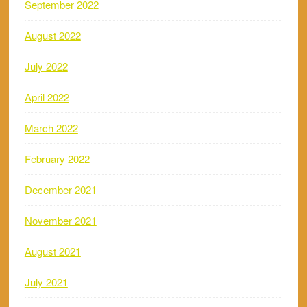
September 2022
August 2022
July 2022
April 2022
March 2022
February 2022
December 2021
November 2021
August 2021
July 2021