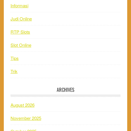
Informasi
Judi Online
RTP Slots
Slot Online
Tips
Trik
ARCHIVES
August 2026
November 2025