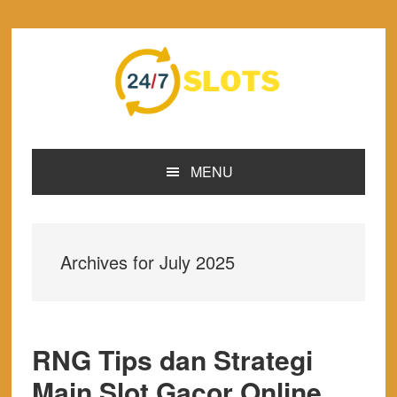
Skip
Skip
Skip
to
to
to
primary
main
primary
navigation
content
sidebar
MENU
Archives for July 2025
RNG Tips dan Strategi
Main Slot Gacor Online