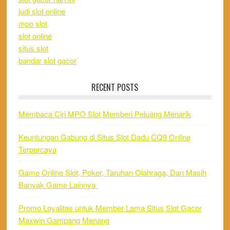
judi slot online
mpo slot
slot online
situs slot
bandar slot gacor
RECENT POSTS
Membaca Ciri MPO Slot Memberi Peluang Menarik
Keuntungan Gabung di Situs Slot Dadu CQ9 Online
Terpercaya
Game Online Slot, Poker, Taruhan Olahraga, Dan Masih
Banyak Game Lainnya
Promo Loyalitas untuk Member Lama Situs Slot Gacor
Maxwin Gampang Menang