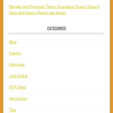
Review Slot Progresif Totem Guardians Dream Drop di
Situs Slot Gacor Resmi dan Aman
CATEGORIES
Blog
Casino
Informasi
Judi Online
RTP Slots
Slot Online
Tips