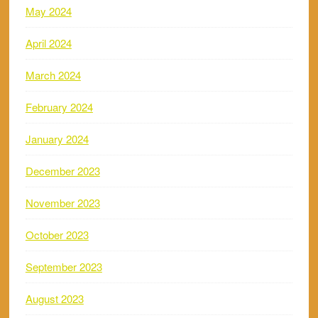
May 2024
April 2024
March 2024
February 2024
January 2024
December 2023
November 2023
October 2023
September 2023
August 2023