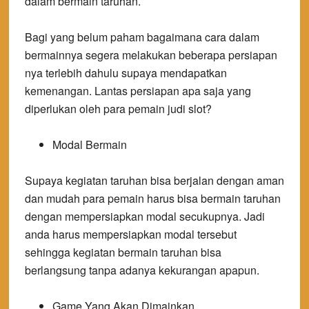
dalam bermain taruhan.
Bagi yang belum paham bagaimana cara dalam
bermainnya segera melakukan beberapa persiapan
nya terlebih dahulu supaya mendapatkan
kemenangan. Lantas persiapan apa saja yang
diperlukan oleh para pemain judi slot?
Modal Bermain
Supaya kegiatan taruhan bisa berjalan dengan aman
dan mudah para pemain harus bisa bermain taruhan
dengan mempersiapkan modal secukupnya. Jadi
anda harus mempersiapkan modal tersebut
sehingga kegiatan bermain taruhan bisa
berlangsung tanpa adanya kekurangan apapun.
Game Yang Akan Dimainkan