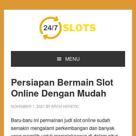
Skip
Skip
Skip
to
to
to
primary
main
primary
navigation
content
sidebar
MENU
Persiapan Bermain Slot
Online Dengan Mudah
NOVEMBER 1, 2021
BY
ARCH HERETIC
Baru-baru ini permainan judi slot online sudah
semakin mengalami perkembangan dan banyak
yang memilih untuk memainkannya di dalam situs