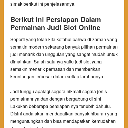
simak berikut ini penjelasannya.
Berikut Ini Persiapan Dalam
Permainan Judi Slot Online
Seperti yang telah kita ketahui bahwa di zaman yang
semakin modern sekarang banyak pilihan permainan
judi menarik dan unggulan yang sangat mudah untuk
dimainkan. Salah satunya yaitu judi slot yang
semakin menarik perhatian dan memberikan
keuntungan terbesar dalam setiap taruhannya.
Jadi tunggu apalagi segera nikmati segala jenis
permainannya dan dengan bergabung di sini
Lakukan beberapa persiapan nya terlebih dahulu.
Disini anda akan mendapatkan banyak hiburan yang
menguntungkan dan bisa mendapatkan kemudahan