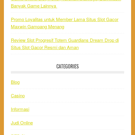
Banyak Game Lainnya
Promo Loyalitas untuk Member Lama Situs Slot Gacor
Maxwin Gampang Menang
Review Slot Progresif Totem Guardians Dream Drop di
Situs Slot Gacor Resmi dan Aman
CATEGORIES
Blog
Casino
Informasi
Judi Online