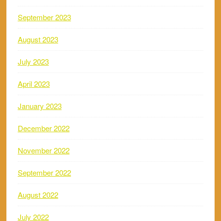
September 2023
August 2023
July 2023
April 2023
January 2023
December 2022
November 2022
September 2022
August 2022
July 2022