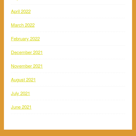
April 2022
March 2022
February 2022
December 2021
November 2021
August 2021
July 2021
June 2021