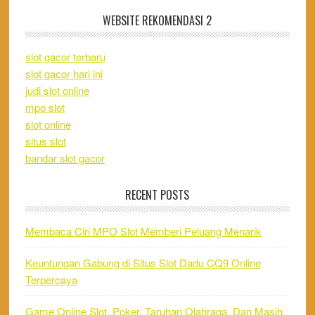
WEBSITE REKOMENDASI 2
slot gacor terbaru
slot gacor hari ini
judi slot online
mpo slot
slot online
situs slot
bandar slot gacor
RECENT POSTS
Membaca Ciri MPO Slot Memberi Peluang Menarik
Keuntungan Gabung di Situs Slot Dadu CQ9 Online
Terpercaya
Game Online Slot, Poker, Taruhan Olahraga, Dan Masih