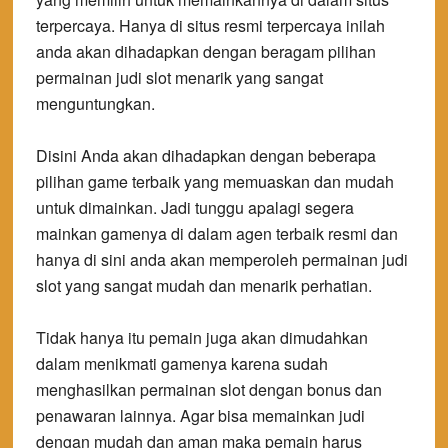
terpercaya. Hanya di situs resmi terpercaya inilah
anda akan dihadapkan dengan beragam pilihan
permainan judi slot menarik yang sangat
menguntungkan.
Disini Anda akan dihadapkan dengan beberapa
pilihan game terbaik yang memuaskan dan mudah
untuk dimainkan. Jadi tunggu apalagi segera
mainkan gamenya di dalam agen terbaik resmi dan
hanya di sini anda akan memperoleh permainan judi
slot yang sangat mudah dan menarik perhatian.
Tidak hanya itu pemain juga akan dimudahkan
dalam menikmati gamenya karena sudah
menghasilkan permainan slot dengan bonus dan
penawaran lainnya. Agar bisa memainkan judi
dengan mudah dan aman maka pemain harus