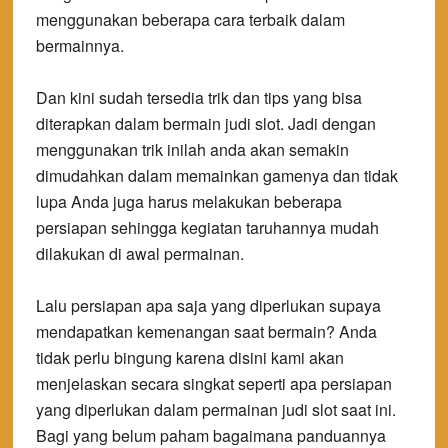
menggunakan beberapa cara terbaik dalam
bermainnya.
Dan kini sudah tersedia trik dan tips yang bisa
diterapkan dalam bermain judi slot. Jadi dengan
menggunakan trik inilah anda akan semakin
dimudahkan dalam memainkan gamenya dan tidak
lupa Anda juga harus melakukan beberapa
persiapan sehingga kegiatan taruhannya mudah
dilakukan di awal permainan.
Lalu persiapan apa saja yang diperlukan supaya
mendapatkan kemenangan saat bermain? Anda
tidak perlu bingung karena disini kami akan
menjelaskan secara singkat seperti apa persiapan
yang diperlukan dalam permainan judi slot saat ini.
Bagi yang belum paham bagaimana panduannya