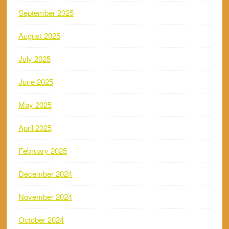
September 2025
August 2025
July 2025
June 2025
May 2025
April 2025
February 2025
December 2024
November 2024
October 2024