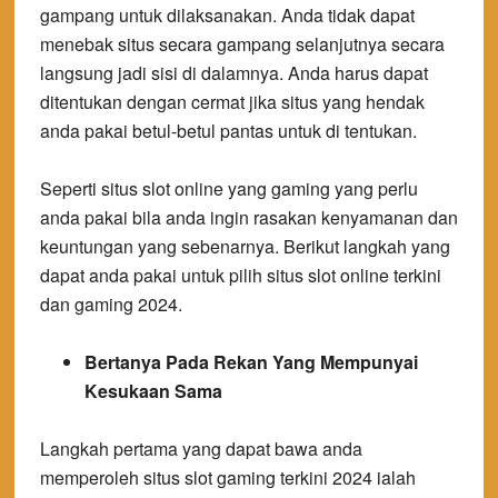
gampang untuk dilaksanakan. Anda tidak dapat
menebak situs secara gampang selanjutnya secara
langsung jadi sisi di dalamnya.
Anda harus dapat
ditentukan dengan cermat jika situs yang hendak
anda pakai betul-betul pantas untuk di tentukan.
Seperti situs slot online yang gaming yang perlu
anda pakai bila anda ingin rasakan kenyamanan dan
keuntungan yang sebenarnya.
Berikut langkah yang
dapat anda pakai untuk pilih situs slot online terkini
dan gaming 2024.
Bertanya Pada Rekan Yang Mempunyai
Kesukaan Sama
Langkah pertama yang dapat bawa anda
memperoleh situs slot gaming terkini 2024 ialah