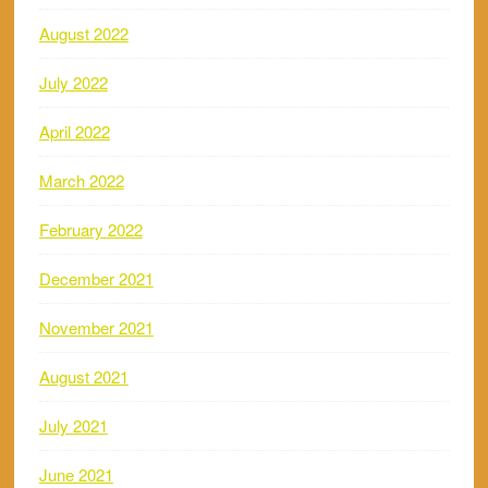
August 2022
July 2022
April 2022
March 2022
February 2022
December 2021
November 2021
August 2021
July 2021
June 2021