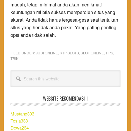
mudah, tetapi minimal anda akan menikmati
keuntungan riil bila sukses memperoleh situs yang
akurat. Anda tidak harus tergesa-gesa saat tentukan
situs yang hendak anda pakai. Yang paling penting
opsi anda tidak salah.
FILED UNDER:
JUDI ONLINE
,
RTP SLOTS
,
SLOT ONLINE
,
TIPS
,
TRIK
Primary
Search
Sidebar
this
website
WEBSITE REKOMENDASI 1
Mustang303
Tesla338
Dewa234