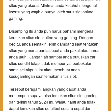
situs yang akurat. Minimal anda ketahui mengenai
lisensi yang wajib dipunyai oleh situs slot online
gaming.
Disamping itu anda pun harus pahami mengenai
keunikan situs slot online yang gaming. Dengan
begitu, anda semakin lebih gampang saat tentukan
situs yang mana pantas buat anda pakai atau harus
anda jauhi.
Janganlah sampai anda putuskan cari
situs sendiri tetapi tidak mempunyai perbekalan
sama sekalipun. Ini akan membuat anda
kesugamingan saat temukan situs slot.
Tersebut beragam langkah yang dapat anda
menempuh supaya bisa temukan situs slot gaming
dan terkini tahun 2024 ini.
Walau nanti anda tidak
dapat temukan situs qqfullbet secara cepat dan