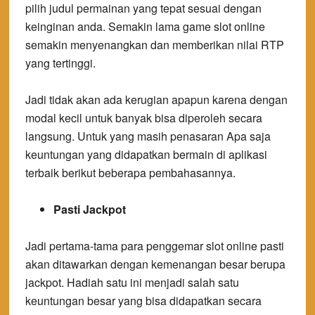
pilih judul permainan yang tepat sesuai dengan
keinginan anda.
Semakin lama game slot online
semakin menyenangkan dan memberikan nilai RTP
yang tertinggi.
Jadi tidak akan ada kerugian apapun karena dengan
modal kecil untuk banyak bisa diperoleh secara
langsung.
Untuk yang masih penasaran Apa saja
keuntungan yang didapatkan bermain di aplikasi
terbaik berikut beberapa pembahasannya.
Pasti Jackpot
Jadi pertama-tama para penggemar slot online pasti
akan ditawarkan dengan kemenangan besar berupa
jackpot. Hadiah satu ini menjadi salah satu
keuntungan besar yang bisa didapatkan secara