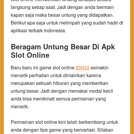
langsung setiap saat.
Jadi dengan anda bermain
kapan saja maka besar untung yang didapatkan.
Berikut apa saja untuk melimpah yang sudah hadir di
aplikasi terbaik Indonesia.
Beragam Untung Besar Di Apk
Slot Online
Baru-baru ini game slot online
IDN33
semakin
menarik perhatian untuk dimainkan karena
merupakan sebuah hiburan yang memberikan
untung besar. Jadi dengan memakai modal kecil
anda bisa menikmati semua permainan yang
menarik.
Permainan slot online kini telah berkembang untuk
anda dengan tipe game yang bervariasi. Silakan