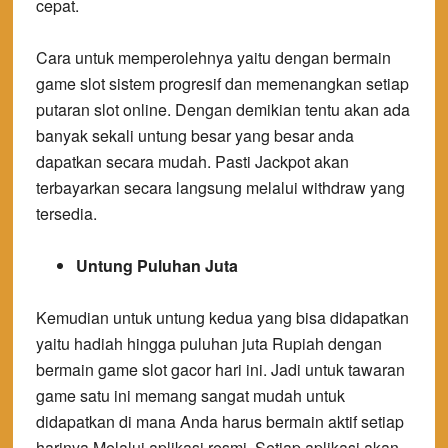
cepat.
Cara untuk memperolehnya yaitu dengan bermain
game slot sistem progresif dan memenangkan setiap
putaran slot online. Dengan demikian tentu akan ada
banyak sekali untung besar yang besar anda
dapatkan secara mudah.
Pasti Jackpot akan
terbayarkan secara langsung melalui withdraw yang
tersedia.
Untung Puluhan Juta
Kemudian untuk untung kedua yang bisa didapatkan
yaitu hadiah hingga puluhan juta Rupiah dengan
bermain game slot gacor hari ini.
Jadi untuk tawaran
game satu ini memang sangat mudah untuk
didapatkan di mana Anda harus bermain aktif setiap
harinya Melalui aplikasi resmi. Setiap aplikasi akan