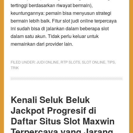
tertinggi berdasarkan riwayat bermain),
keuntungannya: pemain bisa menyusun strategi
bermain lebih baik. Fitur slot judi online terpercaya
ini sudah bisa di jalankan dalam beberapa slot
dalam satu akun. Tidak perlu keluar untuk
memainkan dari provider lain.
FILED UNDER:
JUDI ONLINE
,
RTP SLOTS
,
SLOT ONLINE
,
TIPS
,
TRIK
Kenali Seluk Beluk
Jackpot Progresif di
Daftar Situs Slot Maxwin
Terpercaya yang Jarang