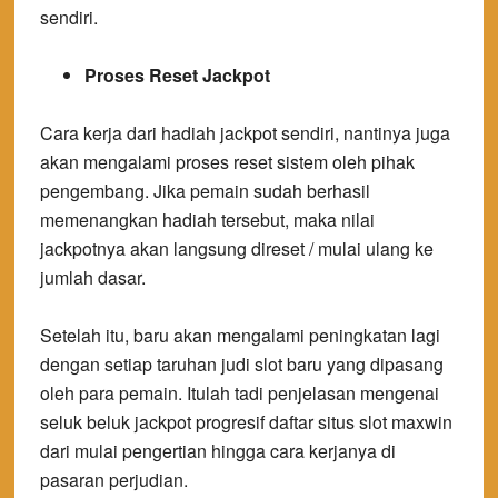
sendiri.
Proses Reset Jackpot
Cara kerja dari hadiah jackpot sendiri, nantinya juga
akan mengalami proses reset sistem oleh pihak
pengembang. Jika pemain sudah berhasil
memenangkan hadiah tersebut, maka nilai
jackpotnya akan langsung direset / mulai ulang ke
jumlah dasar.
Setelah itu, baru akan mengalami peningkatan lagi
dengan setiap taruhan judi slot baru yang dipasang
oleh para pemain. Itulah tadi penjelasan mengenai
seluk beluk jackpot progresif daftar situs slot maxwin
dari mulai pengertian hingga cara kerjanya di
pasaran perjudian.