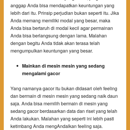
anggap Anda bisa mendapatkan keuntungan yang
lebih dari itu. Prinsip perjudian bukan seperti itu.
Jika
Anda memang memiliki modal yang besar, maka
Anda bisa bertaruh di modal kecil agar permainan
Anda bisa berlangsung dengan lama. Malahan
dengan begitu Anda tidak akan terasa telah
mengumpulkan keuntungan yang besar.
Mainkan di mesin mesin yang sedang
mengalami gacor
Yang namanya gacor itu bukan didasari oleh feeling
dan bermain di mesin mesin yang sedang naik daun
saja. Anda bisa memilih bermain di mesin yang
sedang gacor berdasarkan data dan riset yang telah
Anda lakukan. Malahan yang seperti ini lebih pasti
ketimbang Anda mengAndalkan feeling saja.