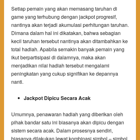
Setiap pemain yang akan memasang taruhan di
game yang terhubung dengan jackpot progresif,
nantinya akan terjadi akumulasi perhitungan taruhan.
Dimana dalam hal ini dikatakan, bahwa sebagian
kecil taruhan tersebut nantinya akan ditambahkan ke
total hadiah. Apabila semakin banyak pemain yang
ikut berpartisipasi di dalamnya, maka akan
menjadikan nilai hadiah tersebut mengalami
peningkatan yang cukup signifikan ke depannya
nanti.
Jackpot Dipicu Secara Acak
Umumnya, penawaran hadiah yang diberikan oleh
pihak bandar satu ini biasanya akan dipicu dengan
sistem secara acak. Dalam prosesnya sendiri,
biasanya dilakukan lewat kombinasi simbol – simbol