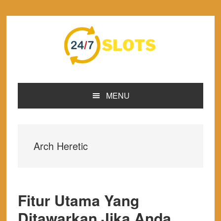
Skip
Skip
Skip
to
to
to
primary
main
primary
navigation
content
sidebar
MENU
Arch Heretic
Fitur Utama Yang
Ditawarkan Jika Anda