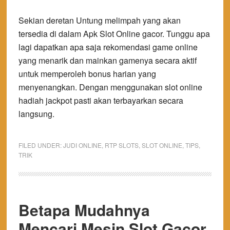
Sekian deretan Untung melimpah yang akan
tersedia di dalam Apk Slot Online gacor.
Tunggu apa
lagi dapatkan apa saja rekomendasi game online
yang menarik dan mainkan gamenya secara aktif
untuk memperoleh bonus harian yang
menyenangkan. Dengan menggunakan slot online
hadiah jackpot pasti akan terbayarkan secara
langsung.
FILED UNDER:
JUDI ONLINE
,
RTP SLOTS
,
SLOT ONLINE
,
TIPS
,
TRIK
Betapa Mudahnya
Mencari Mesin Slot Gacor