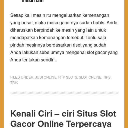
mesin lain
Setiap kali mesin itu mengeluarkan kemenangan
yang besar, maka masa gacornya sudah habis. Anda
diharuskan berpindah ke mesin yang lain untuk
mendapatkan kemenangan tersebut. Tentu saja
pindah mesinnya berdasarkan riset yang sudah
Anda lakukan sebelumnya mengenai slot gacor yang
Anda tentukan sendiri.
FILED UNDER:
JUDI ONLINE
,
RTP SLOTS
,
SLOT ONLINE
,
TIPS
,
TRIK
Kenali Ciri – ciri Situs Slot
Gacor Online Terpercaya