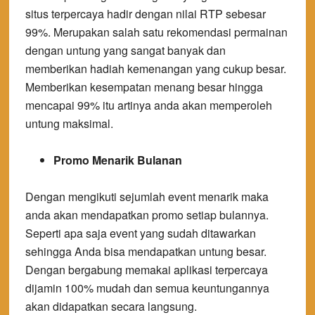
situs terpercaya hadir dengan nilai RTP sebesar
99%.
Merupakan salah satu rekomendasi permainan
dengan untung yang sangat banyak dan
memberikan hadiah kemenangan yang cukup besar.
Memberikan kesempatan menang besar hingga
mencapai 99% itu artinya anda akan memperoleh
untung maksimal.
Promo Menarik Bulanan
Dengan mengikuti sejumlah event menarik maka
anda akan mendapatkan promo setiap bulannya.
Seperti apa saja event yang sudah ditawarkan
sehingga Anda bisa mendapatkan untung besar.
Dengan bergabung memakai aplikasi terpercaya
dijamin 100% mudah dan semua keuntungannya
akan didapatkan secara langsung.