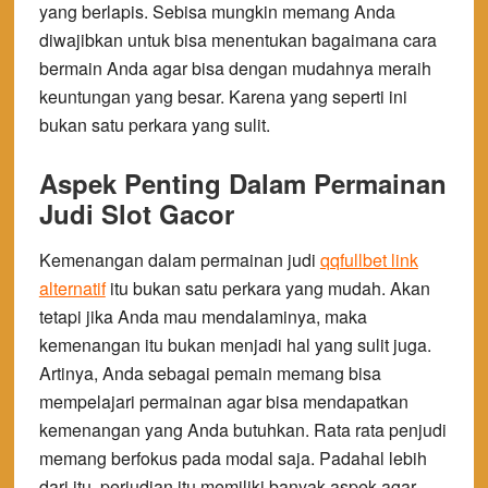
yang berlapis.
Sebisa mungkin memang Anda
diwajibkan untuk bisa menentukan bagaimana cara
bermain Anda agar bisa dengan mudahnya meraih
keuntungan yang besar. Karena yang seperti ini
bukan satu perkara yang sulit.
Aspek Penting Dalam Permainan
Judi Slot Gacor
Kemenangan dalam permainan judi
qqfullbet link
alternatif
itu bukan satu perkara yang mudah. Akan
tetapi jika Anda mau mendalaminya, maka
kemenangan itu bukan menjadi hal yang sulit juga.
Artinya, Anda sebagai pemain memang bisa
mempelajari permainan agar bisa mendapatkan
kemenangan yang Anda butuhkan. Rata rata penjudi
memang berfokus pada modal saja. Padahal lebih
dari itu, perjudian itu memiliki banyak aspek agar